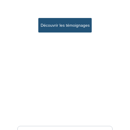
Découvrir les témoignages
L'intelligence collective au service de la 
performance de votre entreprise
Contacts
edouard.houyelle@hemergence.com
Linkedin
06 31 14 93 50
Hémergence
Votre adresse e-mail ici